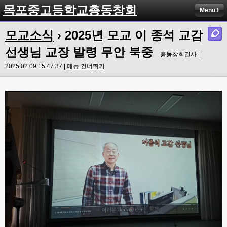
목포중고등학교총동창회
Menu
모교소식
› 2025년 모교 이 종석 교감
선생님 교장 발령 무안 북중
총동창회간사 |
2025.02.09 15:47:37 |
메뉴 건너뛰기