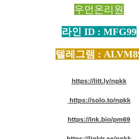
우먼온리원
라인 ID : MFG99
텔레그램 : ALVM8
https://litt.ly/npkk
https://solo.to/npkk
https://lnk.bio/pm69
https://linktr.ee/npkk