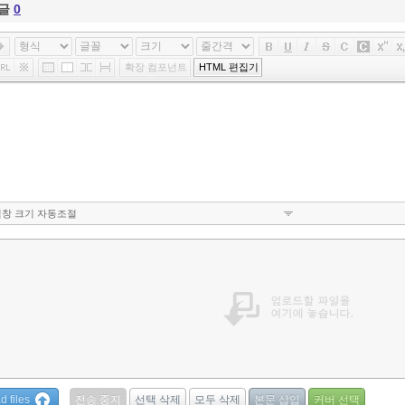
글
0
확장 컴포넌트
HTML 편집기
창 크기 자동조절
d files