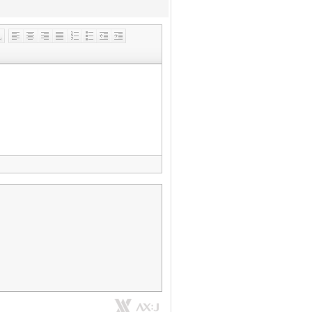
»
편
집
도
구
모
음
건
너
뛰
기