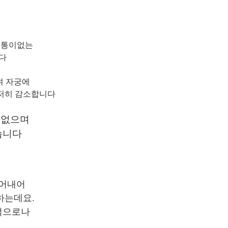
고통이없는
다
며 자궁에
현저히 감소합니다
없으며
습니다
긁어내어
하는데요.
적으로나