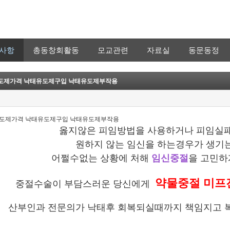
사항
총동창회활동
모교관련
자료실
동문동정
도제가격 낙태유도제구입 낙태유도제부작용
도제가격 낙태유도제구입 낙태유도제부작용
옳지않은 피임방법을 사용하거나 피임실
원하지 않는 임신을 하는경우가 생기
어쩔수없는 상황에 처해
임신중절
을 고민
약물중절 미프
중절수술이 부담스러운 당신에게
산부인과 전문의가 낙태후 회복되실때까지 책임지고