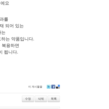
이에요
효과를
등재 되어 있는
하는
도하는 약품입니다.
에 복용하면
 됩니다.
이 게시물을
Tw
Fa
De
itte
ce
lici
r
bo
ou
수정
삭제
목록
ok
s